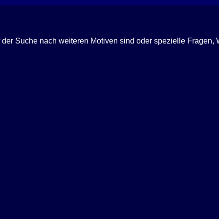
f der Suche nach weiteren Motiven sind oder spezielle Fragen
Ich berate Sie gern telefonisch
+49 (0) 3834 85 35 01