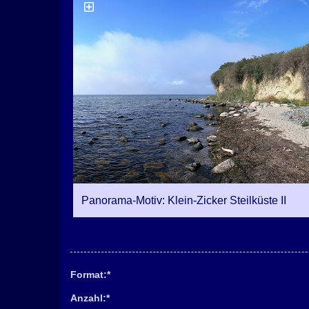
Panorama-Motiv: Klein-Zicker Steilküste II
Format:
*
Anzahl:
*