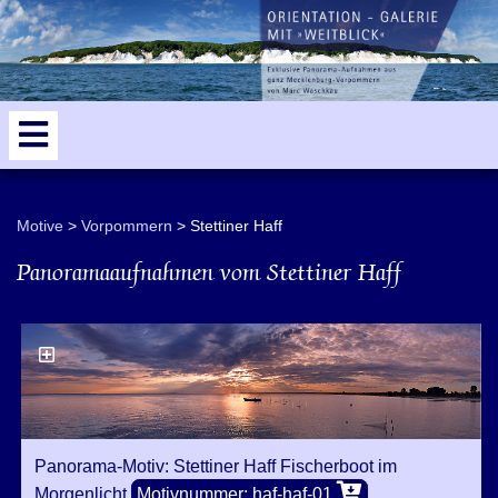
Greifswalder Bodden
5
Küstenvorland
Motive
Vorpommern
Stettiner Haff
Panoramaaufnahmen vom Stettiner Haff
Panorama-Motiv: Stettiner Haff Fischerboot im
Morgenlicht
Motivnummer: haf-haf-01