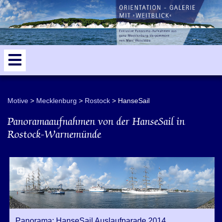
Motive
Mecklenburg
Rostock
HanseSail
Panoramaaufnahmen von der HanseSail in
Rostock-Warnemünde
Panorama: HanseSail Auslaufparade 2014