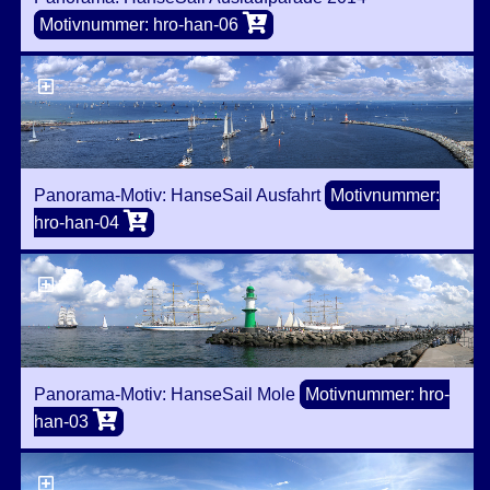
Motivnummer: hro-han-06
Panorama-Motiv: HanseSail Ausfahrt
Motivnummer:
hro-han-04
Panorama-Motiv: HanseSail Mole
Motivnummer: hro-
han-03