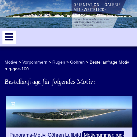
odden
Sassnitz
5
Kap Arkona
Luftbilder
Motive
Vorpommern
Rügen
Göhren
Bestellanfrage Motiv
rug-goe-100
Bestellanfrage für folgendes Motiv:
Panorama-Motiv: Göhren Luftbild
Motivnummer: rug-