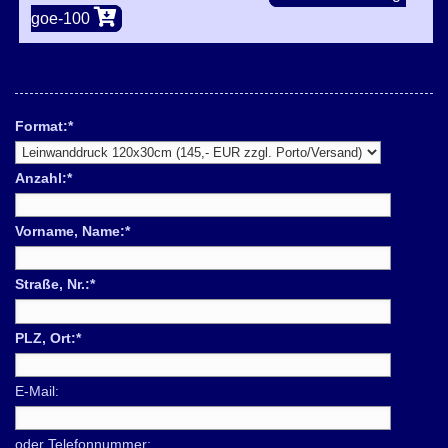
goe-100
Format:
*
Anzahl:
*
Vorname, Name:
*
Straße, Nr.:
*
PLZ, Ort:
*
E-Mail:
oder Telefonnummer: