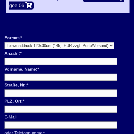
goe-06
Format:
*
Anzahl:
*
Vorname, Name:
*
Straße, Nr.:
*
PLZ, Ort:
*
E-Mail:
oder Telefonnummer: