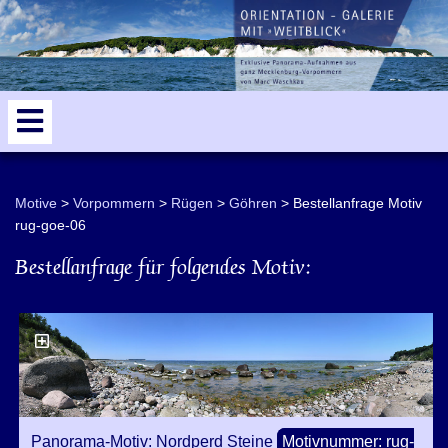
odden
Sassnitz
5
Kap Arkona
Luftbilder
Motive
Vorpommern
Rügen
Göhren
Bestellanfrage Motiv
rug-goe-06
Bestellanfrage für folgendes Motiv:
Panorama-Motiv: Nordperd Steine
Motivnummer: rug-