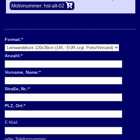
Motivnummer: hst-alt-02
Format:
*
Anzahl:
*
Vorname, Name:
*
Straße, Nr.:
*
PLZ, Ort:
*
E-Mail:
oder Telefonnummer: