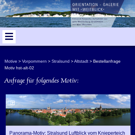
odden
5
Motive
Vorpommern
Stralsund
Altstadt
Bestellanfrage
Motiv hst-alt-02
Anfrage für folgendes Motiv:
Panorama-Motiv: Stralsund Luftblick vom Knieperteich