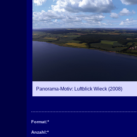
Panorama-Motiv: Luftblick Wieck (2008)
Format:
*
Anzahl:
*