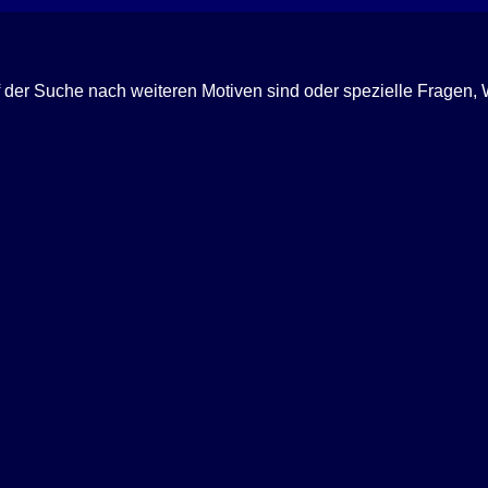
f der Suche nach weiteren Motiven sind oder spezielle Fragen
Ich berate Sie gern telefonisch
+49 (0) 3834 85 35 01