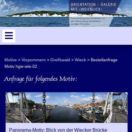
odden
5
Motive
Vorpommern
Greifswald
Wieck
Bestellanfrage
Motiv hgw-wie-02
Anfrage für folgendes Motiv:
Panorama-Motiv: Blick von der Wiecker Brücke