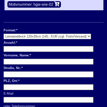
Motivnummer: hgw-wie-02
Format:
*
Anzahl:
*
Vorname, Name:
*
Straße, Nr.:
*
PLZ, Ort:
*
E-Mail:
oder Telefonnummer: