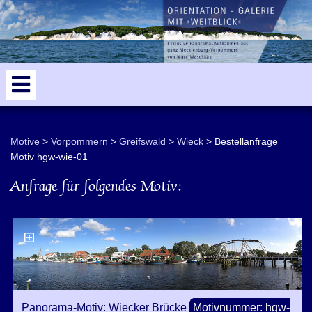
odden
5
Motive
Vorpommern
Greifswald
Wieck
Bestellanfrage
Motiv hgw-wie-01
Anfrage für folgendes Motiv:
Panorama-Motiv: Wiecker Brücke
Motivnummer: hgw-