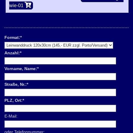
wie-01
Format:
*
Anzahl:
*
Vorname, Name:
*
Straße, Nr.:
*
PLZ, Ort:
*
E-Mail:
oder Telefonnummer: