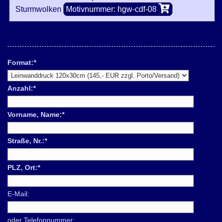
Sturmwolken
Motivnummer: hgw-cdf-08
Format:
*
Anzahl:
*
Vorname, Name:
*
Straße, Nr.:
*
PLZ, Ort:
*
E-Mail:
oder Telefonnummer: