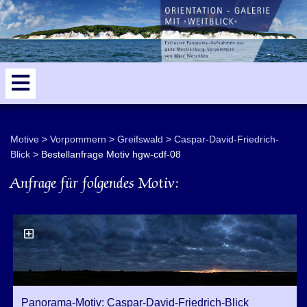
odden
5
Motive
Vorpommern
Greifswald
Caspar-David-Friedrich-
Blick
Bestellanfrage Motiv hgw-cdf-08
Anfrage für folgendes Motiv:
Panorama-Motiv: Caspar-David-Friedrich-Blick