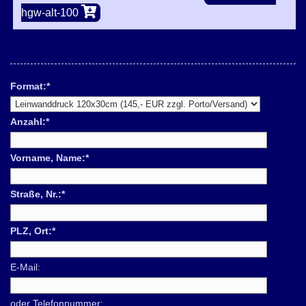
hgw-alt-100
Format:
*
Anzahl:
*
Vorname, Name:
*
Straße, Nr.:
*
PLZ, Ort:
*
E-Mail:
oder Telefonnummer: