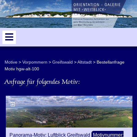
odden
5
Motive
Vorpommern
Greifswald
Altstadt
Bestellanfrage
Motiv hgw-alt-100
Anfrage für folgendes Motiv:
Panorama-Motiv: Luftblick Greifswald
Motivnummer: