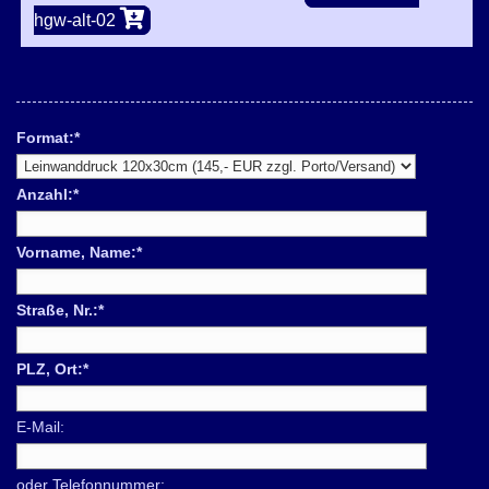
hgw-alt-02
Format:
*
Anzahl:
*
Vorname, Name:
*
Straße, Nr.:
*
PLZ, Ort:
*
E-Mail:
oder Telefonnummer: