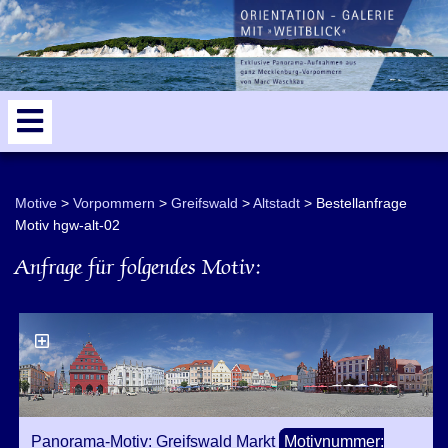
odden
5
Motive
Vorpommern
Greifswald
Altstadt
Bestellanfrage
Motiv hgw-alt-02
Anfrage für folgendes Motiv:
Panorama-Motiv: Greifswald Markt
Motivnummer: