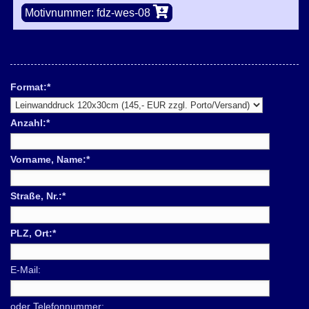
Motivnummer: fdz-wes-08
Format:
*
Anzahl:
*
Vorname, Name:
*
Straße, Nr.:
*
PLZ, Ort:
*
E-Mail:
oder Telefonnummer: