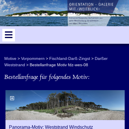
odden
Dierhagen
5
Motive
Vorpommern
Fischland-Darß-Zingst
Darßer
Weststrand
Bestellanfrage Motiv fdz-wes-08
Bestellanfrage für folgendes Motiv:
Panorama-Motiv: Weststrand Windschutz