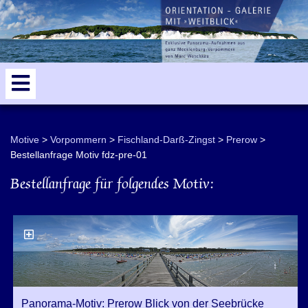
odden
Dierhagen
5
Motive
Vorpommern
Fischland-Darß-Zingst
Prerow
Bestellanfrage Motiv fdz-pre-01
Bestellanfrage für folgendes Motiv:
Panorama-Motiv: Prerow Blick von der Seebrücke