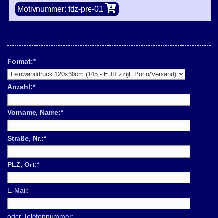
Motivnummer: fdz-pre-01
Format:
*
Anzahl:
*
Vorname, Name:
*
Straße, Nr.:
*
PLZ, Ort:
*
E-Mail:
oder Telefonnummer: