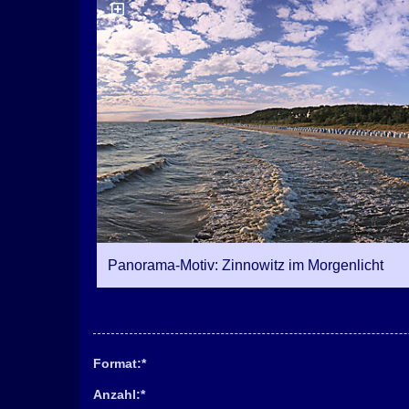
Panorama-Motiv: Zinnowitz im Morgenlicht
Format:
*
Anzahl:
*