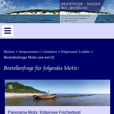
odden
Zempin
5
Zinnowitz
Trassenheide
Karlshagen
Motive
Vorpommern
Usedom
Kölpinsee/ Loddin
Achterland
Bestellanfrage Motiv use-kol-01
Bestellanfrage für folgendes Motiv:
Luftbilder
Panorama-Motiv: Kölpinsee Fischerboot