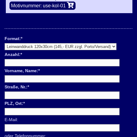
Motivnummer: use-kol-01
Format:
*
Anzahl:
*
Vorname, Name:
*
Straße, Nr.:
*
PLZ, Ort:
*
E-Mail:
oder Telefonnummer: