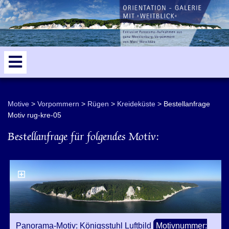
odden
Sassnitz
5
Kap Arkona
Luftbilder
Motive
Vorpommern
Rügen
Kreideküste
Bestellanfrage
Motiv rug-kre-05
Bestellanfrage für folgendes Motiv:
Panorama-Motiv: Königsstuhl Luftbild
Motivnummer: