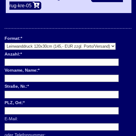
rug-kre-05
Format:
*
Anzahl:
*
Vorname, Name:
*
Straße, Nr.:
*
PLZ, Ort:
*
E-Mail:
oder Telefonnummer: