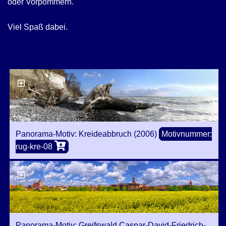
oder Vorpommern.
Viel Spaß dabei.
Panorama-Motiv: Kreideabbruch (2006)
Motivnummer:
rug-kre-08
Panorama-Motiv: Greifswald Caspar-David-Friedrich-